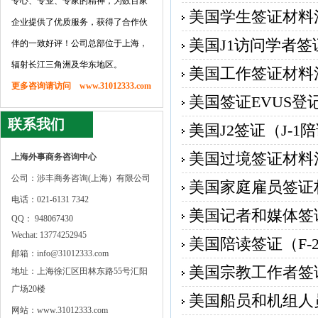
专心、专业、专家的精神，为数百家
美国学生签证材料
企业提供了优质服务，获得了合作伙
美国J1访问学者
伴的一致好评！公司总部位于上海，
辐射长江三角洲及华东地区。
美国工作签证材料
更多咨询请访问 www.31012333.com
美国签证EVUS登
联系我们
美国J2签证（J-1
美国过境签证材料
上海外事商务咨询中心
公司：涉丰商务咨询(上海）有限公司
美国家庭雇员签证
电话：021-6131 7342
美国记者和媒体签
QQ： 948067430
Wechat: 13774252945
美国陪读签证（F-2
邮箱：info@31012333.com
美国宗教工作者签
地址：上海徐汇区田林东路55号汇阳
广场20楼
美国船员和机组人
网站：www.31012333.com