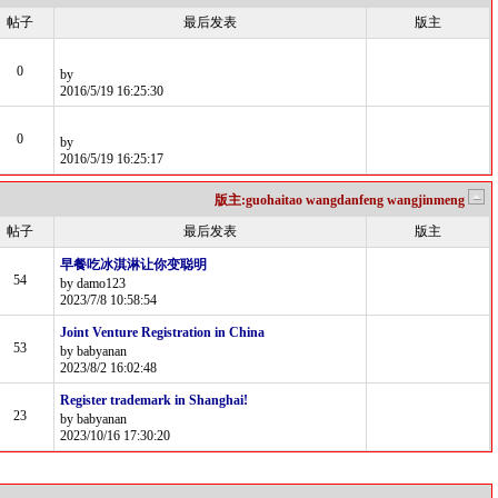
帖子
最后发表
版主
0
by
2016/5/19 16:25:30
0
by
2016/5/19 16:25:17
版主:guohaitao wangdanfeng wangjinmeng
帖子
最后发表
版主
早餐吃冰淇淋让你变聪明
54
by damo123
2023/7/8 10:58:54
Joint Venture Registration in China
53
by babyanan
2023/8/2 16:02:48
Register trademark in Shanghai!
23
by babyanan
2023/10/16 17:30:20