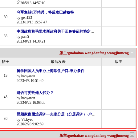
2026/5/13 14:57:10
乌军集结8万精兵，将反攻巴赫穆特
80
by gen123
2023/10/13 15:57:47
中国政府和毛里求斯政府关于互免签证的协定即将生效
83
by pate5
2023/8/21 14:38:21
版主:guohaitao wangdanfeng wangjinmeng
帖子
最后发表
版主
留学回国人员申办上海常住户口-申办条件
13
by babyanan
2023/4/8 10:51:49
是否可委托他人代办？
45
by babyanan
2023/6/22 16:08:05
照顾家庭困难调沪―夫妻分居（分居调沪）-户口迁入流程
36
by Vickyed
2026/2/28 9:02:59
版主:guohaitao wangdanfeng wangjinmeng