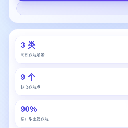
3 类
高频踩坑场景
9 个
核心踩坑点
90%
客户常重复踩坑