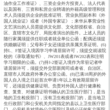
油作业工作准证》、三资企业外方投资人、法人代表
以及国有、三资和私营企业聘请的外籍高级管理和技
术人员须提供企业的批准证明、营业执照副本和《外
国人就业证》或者《外国专家证》；来华从事营业性
文艺演出的人员需提供文化部、文化部授权省、自治
区、直辖市文化厅、局批准演出的批件。上述人员的
随行家属须提供任职或者就业单位公函；配偶还须提
供婚姻证明；父母和子女还须提供亲属关系证明。(6)
持L、F签证入境因学习申请居留许可，须提交就读院
校的《录取通知书》、JW201表或者JW202表和注明
学习期限的公函。(7)持J-2签证入境作为常驻记者申
请居留许可，须提交外交部新闻司或者省、自治区、
直辖市人民政府外事办公室公函。(8)已满18周岁的外
国人自入境之日起首次申请1年以上有效期居留许
可，还须提供健康证明。负责对外国人进行健康检
查、复查、对健康证明书确认的卫生医疗部门，是当
地的卫生检疫部门，没有卫生检疫部门的，是当地卫
生行政部门和公安机关共同指定的县以上卫生医疗部
门。公安机关对境外公立医院以及经公证的私立医院