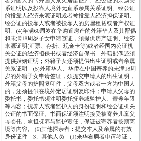
者外国人的《外国人永久居留证》、经公证的亲属关
系证明以及投靠人境外无直系亲属关系证明、经公证
的投靠人经济来源证明或者被投靠人经济担保证明、
经公证的投靠人或者被投靠人的房屋租赁或者产权证
明。(4)年满60周岁在华购置房产的外籍华人及其配偶
和未满18周岁子女申请签证，须提供房产证明、经济
来源证明(汇票、存折、现金卡等)或者经国内公证机
关公证的经济担保书或者经济自保书。外籍配偶还须
提供婚姻证明；外籍子女还须提供出生证明或者亲属
关系证明。(5)外籍华人、华侨在中国寄养的未满18周
岁的外籍子女申请签证，须提交申请人的出生证明，
外籍父母的护照复印件，父母双方或者一方为中国人
的，还须提供在境外定居证明复印件；申请人父母的
委托书，委托书须注明委托抚养或监护人、寄养年限
等内容；抚养人或者监护人的身份证明和经公证机关
公证的书面保证。书面保证须注明接受被寄养儿童父
母委托，承担抚养与监护责任，保证被寄养者按期离
境等内容。 (6)其他探亲者：提交本人及亲属的有效
身份证件。3、其他人员：(1)来华看病者申请签证，