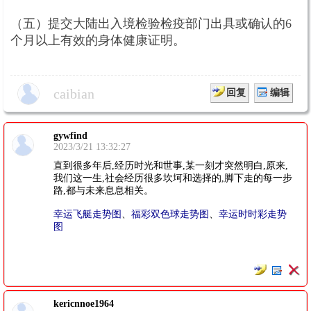
（五）提交大陆出入境检验检疫部门出具或确认的6
个月以上有效的身体健康证明。
caibian
回复
编辑
gywfind
2023/3/21 13:32:27
直到很多年后,经历时光和世事,某一刻才突然明白,原来,
我们这一生,社会经历很多坎坷和选择的,脚下走的每一步
路,都与未来息息相关。
幸运飞艇走势图
、
福彩双色球走势图
、
幸运时时彩走势
图
kericnnoe1964